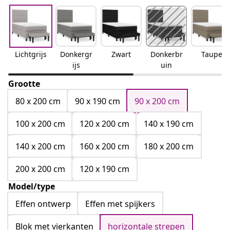
Lichtgrijs
Donkergr
Zwart
Donkerbr
Taupe
ijs
uin
Grootte
80 x 200 cm
90 x 190 cm
90 x 200 cm
100 x 200 cm
120 x 200 cm
140 x 190 cm
140 x 200 cm
160 x 200 cm
180 x 200 cm
200 x 200 cm
120 x 190 cm
Model/type
Effen ontwerp
Effen met spijkers
Blok met vierkanten
horizontale strepen