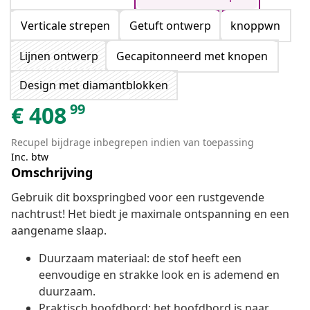
Verticale strepen
Getuft ontwerp
knoppwn
Lijnen ontwerp
Gecapitonneerd met knopen
Design met diamantblokken
99
€
408
Recupel bijdrage inbegrepen indien van toepassing
Inc. btw
Omschrijving
Gebruik dit boxspringbed voor een rustgevende
nachtrust! Het biedt je maximale ontspanning en een
aangename slaap.
Duurzaam materiaal: de stof heeft een
eenvoudige en strakke look en is ademend en
duurzaam.
Praktisch hoofdbord: het hoofdbord is naar