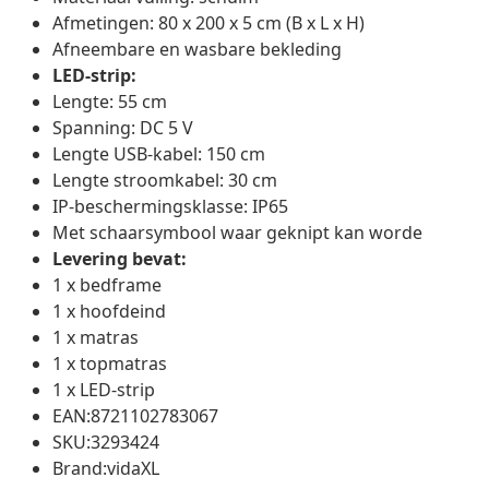
Afmetingen: 80 x 200 x 5 cm (B x L x H)
Afneembare en wasbare bekleding
LED-strip:
Lengte: 55 cm
Spanning: DC 5 V
Lengte USB-kabel: 150 cm
Lengte stroomkabel: 30 cm
IP-beschermingsklasse: IP65
Met schaarsymbool waar geknipt kan worde
Levering bevat:
1 x bedframe
1 x hoofdeind
1 x matras
1 x topmatras
1 x LED-strip
EAN:8721102783067
SKU:3293424
Brand:vidaXL