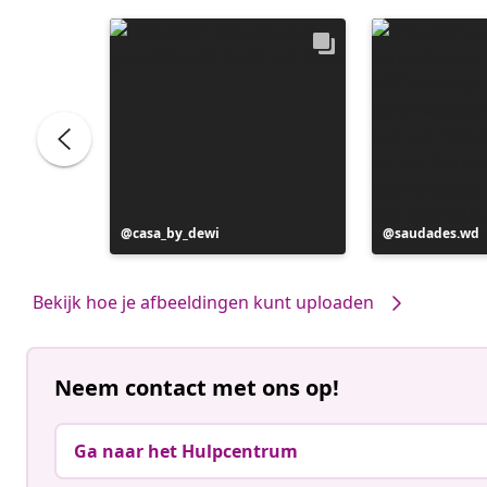
Bericht
casa_by_dewi
Bericht
saudades.wd
gepubliceerd
gepubliceerd
door
door
Bekijk hoe je afbeeldingen kunt uploaden
Neem contact met ons op!
Ga naar het Hulpcentrum