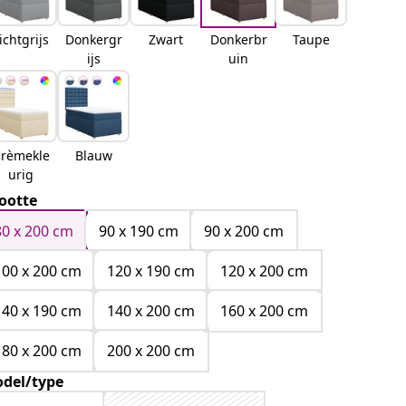
ichtgrijs
Donkergr
Zwart
Donkerbr
Taupe
ijs
uin
rèmekle
Blauw
urig
ootte
80 x 200 cm
90 x 190 cm
90 x 200 cm
100 x 200 cm
120 x 190 cm
120 x 200 cm
140 x 190 cm
140 x 200 cm
160 x 200 cm
180 x 200 cm
200 x 200 cm
del/type