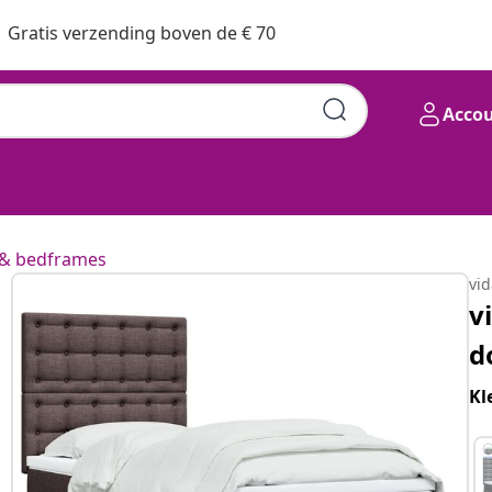
Gratis verzending boven de € 70
Acco
& bedframes
vi
v
d
Kl