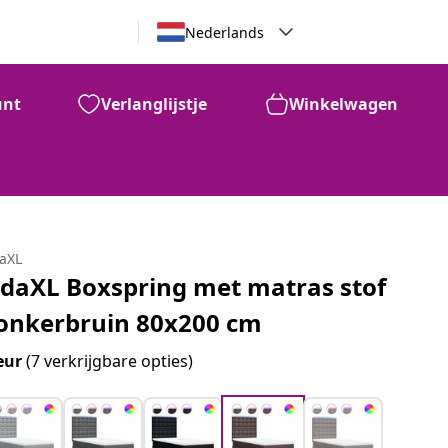
Nederlands
unt
Verlanglijstje
Winkelwagen
daXL
idaXL Boxspring met matras stof
onkerbruin 80x200 cm
eur
(7 verkrijgbare opties)