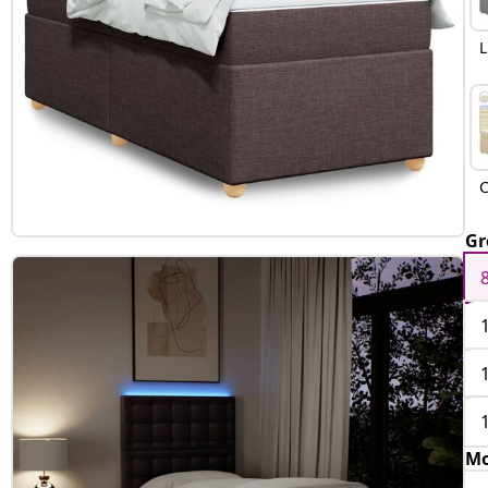
L
C
Gr
Mo