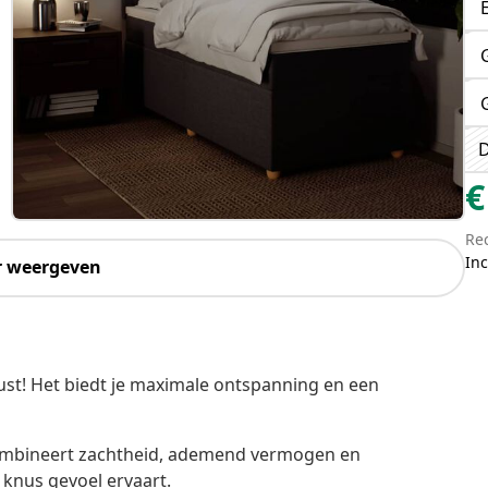
D
€
Re
Inc
r weergeven
st! Het biedt je maximale ontspanning en een
combineert zachtheid, ademend vermogen en
 knus gevoel ervaart.