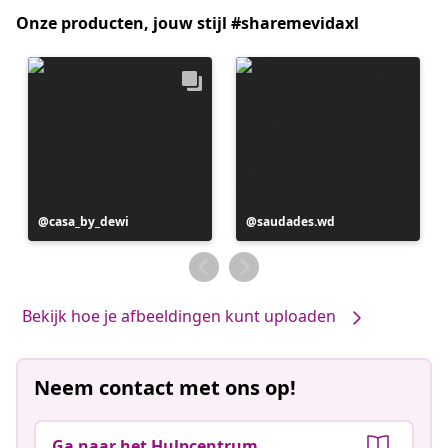
Onze producten, jouw stijl #sharemevidaxl
Bericht
casa_by_dewi
Bericht
saudades.wd
gepubliceerd
gepubliceerd
door
door
Bekijk hoe je afbeeldingen kunt uploaden
Neem contact met ons op!
Ga naar het Hulpcentrum