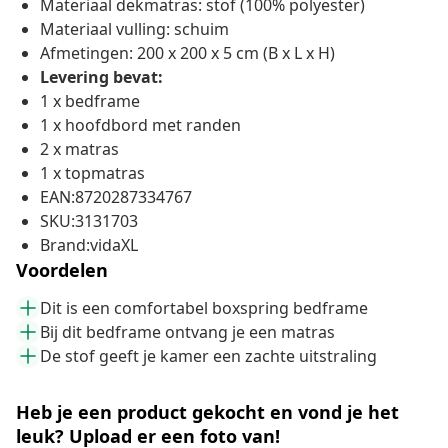
Materiaal dekmatras: stof (100% polyester)
Materiaal vulling: schuim
Afmetingen: 200 x 200 x 5 cm (B x L x H)
Levering bevat:
1 x bedframe
1 x hoofdbord met randen
2 x matras
1 x topmatras
EAN:8720287334767
SKU:3131703
Brand:vidaXL
Voordelen
Dit is een comfortabel boxspring bedframe
Bij dit bedframe ontvang je een matras
De stof geeft je kamer een zachte uitstraling
Heb je een product gekocht en vond je het
leuk? Upload er een foto van!