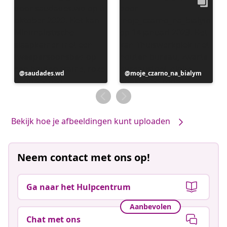
Bericht
saudades.wd
Bericht
moje_czarno_na_bialym
gepubliceerd
gepubliceerd
door
door
Bekijk hoe je afbeeldingen kunt uploaden
Neem contact met ons op!
Ga naar het Hulpcentrum
Aanbevolen
Chat met ons