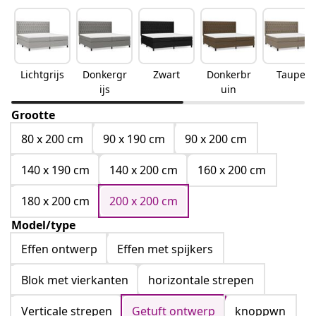
Lichtgrijs
Donkergr
Zwart
Donkerbr
Taupe
ijs
uin
Grootte
80 x 200 cm
90 x 190 cm
90 x 200 cm
140 x 190 cm
140 x 200 cm
160 x 200 cm
180 x 200 cm
200 x 200 cm
Model/type
Effen ontwerp
Effen met spijkers
Blok met vierkanten
horizontale strepen
Verticale strepen
Getuft ontwerp
knoppwn