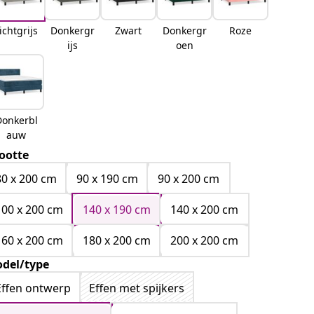
ichtgrijs
Donkergr
Zwart
Donkergr
Roze
ijs
oen
Donkerbl
auw
ootte
80 x 200 cm
90 x 190 cm
90 x 200 cm
100 x 200 cm
140 x 190 cm
140 x 200 cm
160 x 200 cm
180 x 200 cm
200 x 200 cm
del/type
Effen ontwerp
Effen met spijkers