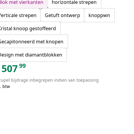
Blok met vierkanten
horizontale strepen
Verticale strepen
Getuft ontwerp
knoppwn
Kristal knoop gestoffeerd
Gecapitonneerd met knopen
Design met diamantblokken
99
507
cupel bijdrage inbegrepen indien van toepassing
. btw