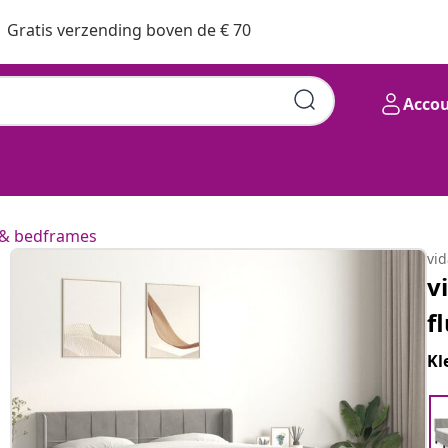
Gratis verzending boven de € 70
Acco
& bedframes
vi
v
f
Kl