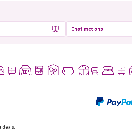
Chat met ons
 deals,