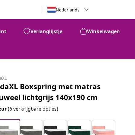
Nederlands
unt
Verlanglijstje
Winkelwagen
daXL
idaXL Boxspring met matras
luweel lichtgrijs 140x190 cm
eur
(6 verkrijgbare opties)