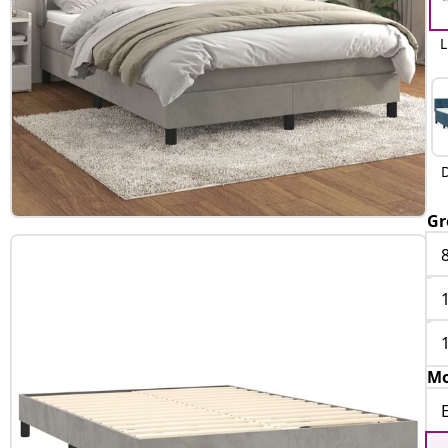
L
Gr
Mo