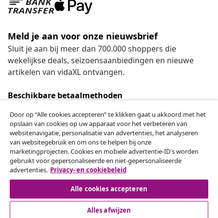
Meld je aan voor onze nieuwsbrief
Sluit je aan bij meer dan 700.000 shoppers die
wekelijkse deals, seizoensaanbiedingen en nieuwe
artikelen van vidaXL ontvangen.
Beschikbare betaalmethoden
Door op “Alle cookies accepteren” te klikken gaat u akkoord met het
opslaan van cookies op uw apparaat voor het verbeteren van
websitenavigatie, personalisatie van advertenties, het analyseren
Herroeping van de overeenkomst
van websitegebruik en om ons te helpen bij onze
marketingprojecten. Cookies en mobiele advertentie-ID's worden
Een annulering voor je bestelling indienen
gebruikt voor gepersonaliseerde en niet-gepersonaliseerde
advertenties.
Privacy- en cookiebeleid
Herroeping van de overeenkomst
Alle cookies accepteren
Alles afwijzen