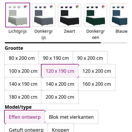
Lichtgrijs
Donkergr
Zwart
Donkergr
Blauw
ijs
oen
Grootte
80 x 200 cm
90 x 190 cm
90 x 200 cm
100 x 200 cm
120 x 190 cm
120 x 200 cm
140 x 190 cm
140 x 200 cm
160 x 200 cm
180 x 200 cm
200 x 200 cm
Model/type
Effen ontwerp
Blok met vierkanten
Getuft ontwerp
Knopen