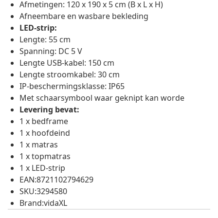
Afmetingen: 120 x 190 x 5 cm (B x L x H)
Afneembare en wasbare bekleding
LED-strip:
Lengte: 55 cm
Spanning: DC 5 V
Lengte USB-kabel: 150 cm
Lengte stroomkabel: 30 cm
IP-beschermingsklasse: IP65
Met schaarsymbool waar geknipt kan worde
Levering bevat:
1 x bedframe
1 x hoofdeind
1 x matras
1 x topmatras
1 x LED-strip
EAN:8721102794629
SKU:3294580
Brand:vidaXL