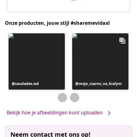
Onze producten, jouw stijl #sharemevidaxl
Bericht
saudades.wd
Bericht
moje_czarno_na_bialym
gepubliceerd
gepubliceerd
door
door
Bekijk hoe je afbeeldingen kunt uploaden
Neem contact met ons op!