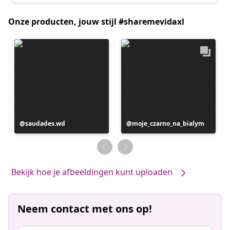
Onze producten, jouw stijl #sharemevidaxl
Bericht
saudades.wd
Bericht
moje_czarno_na_bialym
gepubliceerd
gepubliceerd
door
door
Bekijk hoe je afbeeldingen kunt uploaden
Neem contact met ons op!