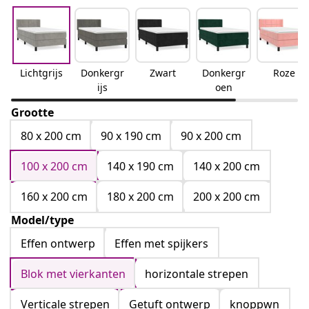
Lichtgrijs
Donkergr
Zwart
Donkergr
Roze
ijs
oen
Grootte
80 x 200 cm
90 x 190 cm
90 x 200 cm
100 x 200 cm
140 x 190 cm
140 x 200 cm
160 x 200 cm
180 x 200 cm
200 x 200 cm
Model/type
Effen ontwerp
Effen met spijkers
Blok met vierkanten
horizontale strepen
Verticale strepen
Getuft ontwerp
knoppwn