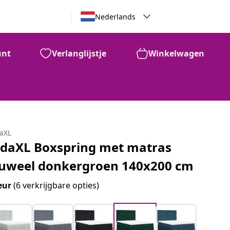
Nederlands
unt
Verlanglijstje
Winkelwagen
daXL
idaXL Boxspring met matras
luweel donkergroen 140x200 cm
eur
(6 verkrijgbare opties)