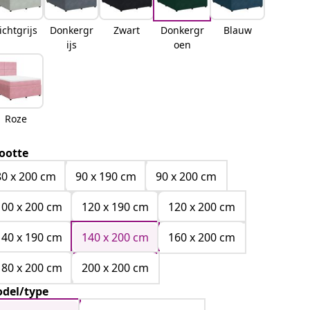
ichtgrijs
Donkergr
Zwart
Donkergr
Blauw
ijs
oen
Roze
ootte
80 x 200 cm
90 x 190 cm
90 x 200 cm
100 x 200 cm
120 x 190 cm
120 x 200 cm
140 x 190 cm
140 x 200 cm
160 x 200 cm
180 x 200 cm
200 x 200 cm
del/type