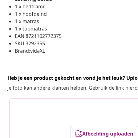
1 x bedframe
1 x hoofdeind
1 x matras
1 x topmatras
EAN:8721102772375
SKU:3292355
Brand:vidaXL
Heb je een product gekocht en vond je het leuk? Uplo
Je foto kan andere klanten helpen. Gebruik de link hie
Afbeelding uploaden