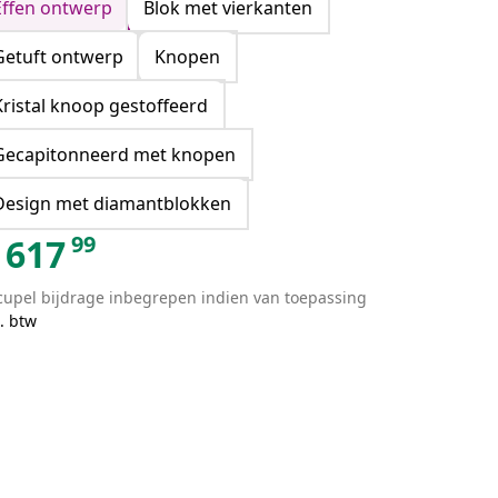
Effen ontwerp
Blok met vierkanten
Getuft ontwerp
Knopen
Kristal knoop gestoffeerd
Gecapitonneerd met knopen
Design met diamantblokken
99
617
cupel bijdrage inbegrepen indien van toepassing
. btw