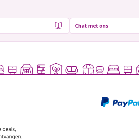
Chat met ons
 deals,
ntvangen.