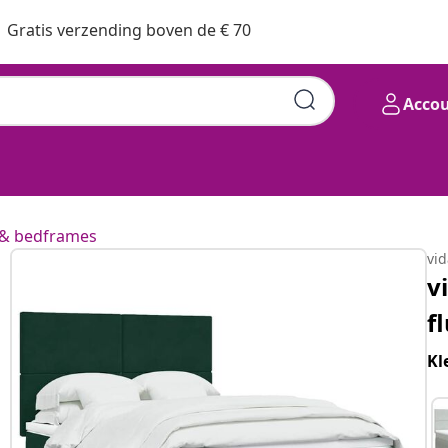
Gratis verzending boven de € 70
Acco
& bedframes
vi
v
f
Kl