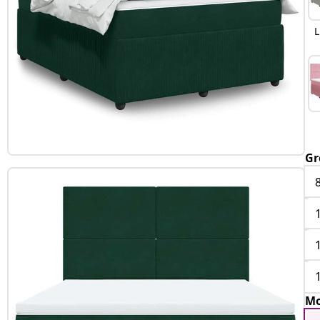
L
Gr
Mo