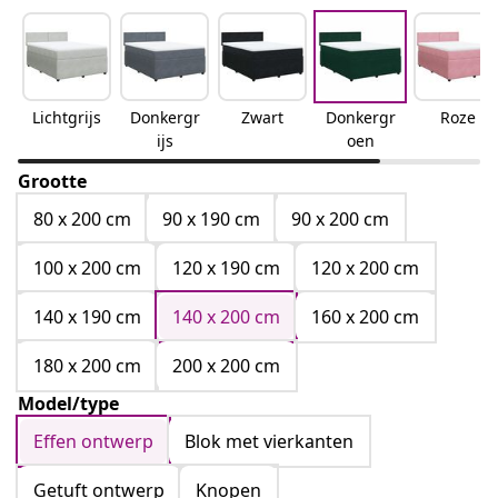
Lichtgrijs
Donkergr
Zwart
Donkergr
Roze
ijs
oen
Grootte
80 x 200 cm
90 x 190 cm
90 x 200 cm
100 x 200 cm
120 x 190 cm
120 x 200 cm
140 x 190 cm
140 x 200 cm
160 x 200 cm
180 x 200 cm
200 x 200 cm
Model/type
Effen ontwerp
Blok met vierkanten
Getuft ontwerp
Knopen