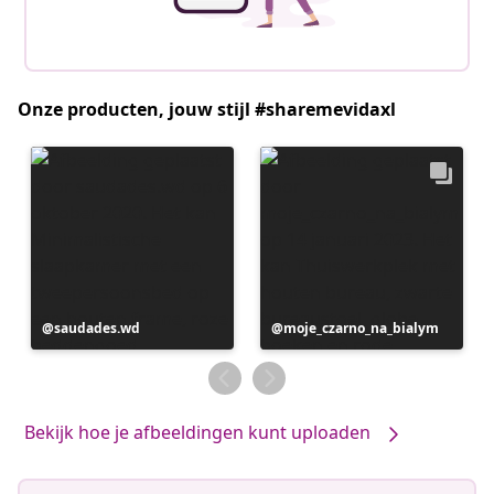
Onze producten, jouw stijl #sharemevidaxl
Bericht
saudades.wd
Bericht
moje_czarno_na_bialym
gepubliceerd
gepubliceerd
door
door
Bekijk hoe je afbeeldingen kunt uploaden