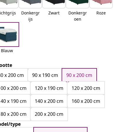
ichtgrijs
Donkergr
Zwart
Donkergr
Roze
ijs
oen
Blauw
ootte
80 x 200 cm
90 x 190 cm
90 x 200 cm
100 x 200 cm
120 x 190 cm
120 x 200 cm
140 x 190 cm
140 x 200 cm
160 x 200 cm
180 x 200 cm
200 x 200 cm
del/type