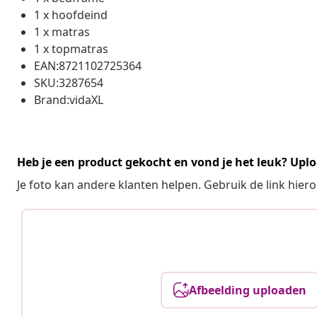
1 x hoofdeind
1 x matras
1 x topmatras
EAN:8721102725364
SKU:3287654
Brand:vidaXL
Heb je een product gekocht en vond je het leuk? Uplo
Je foto kan andere klanten helpen. Gebruik de link hie
Afbeelding uploaden