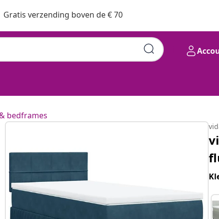
Gratis verzending boven de € 70
Acco
& bedframes
vi
v
f
Kl