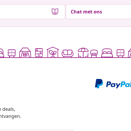
Chat met ons
 deals,
ntvangen.