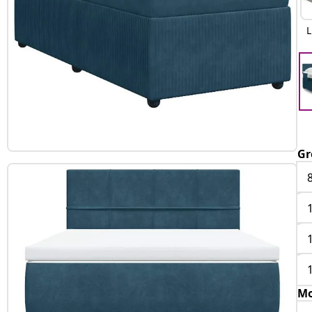
L
Gr
Mo