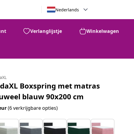
Nederlands
unt
Verlanglijstje
Winkelwagen
daXL
idaXL Boxspring met matras
luweel blauw 90x200 cm
eur
(6 verkrijgbare opties)