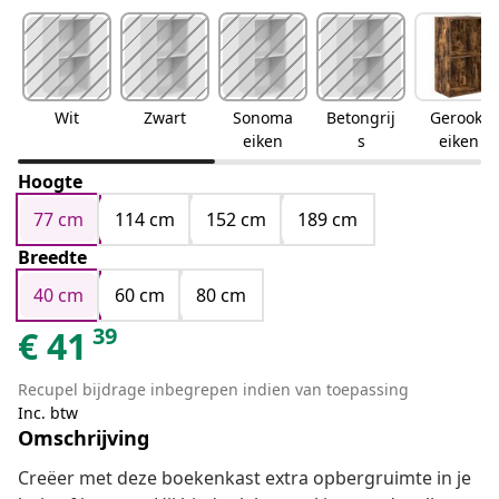
Wit
Zwart
Sonoma
Betongrij
Gerookt
eiken
s
eiken
Hoogte
77 cm
114 cm
152 cm
189 cm
Breedte
40 cm
60 cm
80 cm
39
€
41
Recupel bijdrage inbegrepen indien van toepassing
Inc. btw
Omschrijving
Creëer met deze boekenkast extra opbergruimte in je