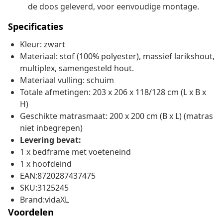
de doos geleverd, voor eenvoudige montage.
Specificaties
Kleur: zwart
Materiaal: stof (100% polyester), massief larikshout,
multiplex, samengesteld hout.
Materiaal vulling: schuim
Totale afmetingen: 203 x 206 x 118/128 cm (L x B x
H)
Geschikte matrasmaat: 200 x 200 cm (B x L) (matras
niet inbegrepen)
Levering bevat:
1 x bedframe met voeteneind
1 x hoofdeind
EAN:8720287437475
SKU:3125245
Brand:vidaXL
Voordelen