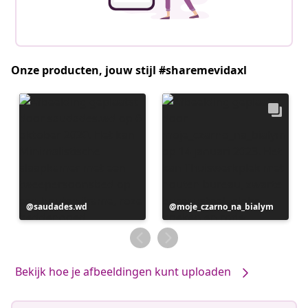
Onze producten, jouw stijl #sharemevidaxl
Bericht
saudades.wd
Bericht
moje_czarno_na_bialym
gepubliceerd
gepubliceerd
door
door
Bekijk hoe je afbeeldingen kunt uploaden