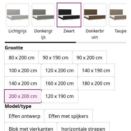
Lichtgrijs
Donkergr
Zwart
Donkerbr
Taupe
ijs
uin
Grootte
80 x 200 cm
90 x 190 cm
90 x 200 cm
100 x 200 cm
120 x 200 cm
140 x 190 cm
140 x 200 cm
160 x 200 cm
180 x 200 cm
200 x 200 cm
120 x 190 cm
Model/type
Effen ontwerp
Effen met spijkers
Blok met vierkanten
horizontale strepen