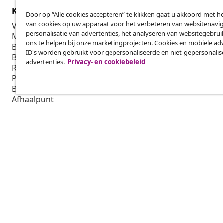
Klantenservice
Zakelijk
Door op “Alle cookies accepteren” te klikken gaat u akkoord met h
van cookies op uw apparaat voor het verbeteren van websitenavig
Volg je bestelling
Affiliatepro
personalisatie van advertenties, het analyseren van websitegebru
Mijn account
Produceren v
ons te helpen bij onze marketingprojecten. Cookies en mobiele adv
Betalen
Marketings
ID's worden gebruikt voor gepersonaliseerde en niet-gepersonali
Bezorgen
advertenties.
Privacy- en cookiebeleid
Retourneren
Productinformatie
Bestellen
Afhaalpunt