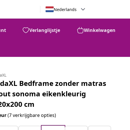
Nederlands
unt
Verlanglijstje
Winkelwagen
daXL
idaXL Bedframe zonder matras
out sonoma eikenkleurig
20x200 cm
eur
(7 verkrijgbare opties)