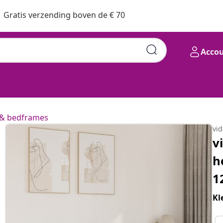
Gratis verzending boven de € 70
Acco
& bedframes
vi
v
h
1
Kl