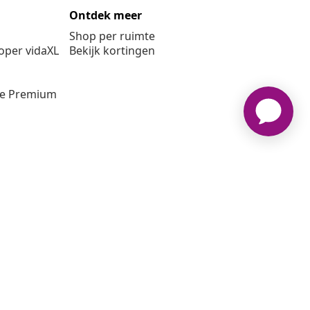
Ontdek meer
Shop per ruimte
per vidaXL
Bekijk kortingen
ie Premium
2008-2026 vidaxl.be is een website van vidaXL Marketplace B.V.