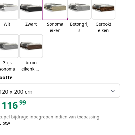
Wit
Zwart
Sonoma
Betongrij
Gerookt
eiken
s
eiken
Grijs
bruin
sonoma
eikenkleu
r
ootte
120 x 200 cm
99
116
cupel bijdrage inbegrepen indien van toepassing
. btw