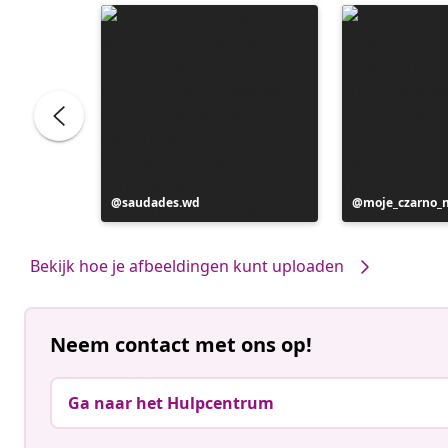
Bericht
saudades.wd
Bericht
moje_czarno_
gepubliceerd
gepubliceerd
door
door
Bekijk hoe je afbeeldingen kunt uploaden
Neem contact met ons op!
Ga naar het Hulpcentrum