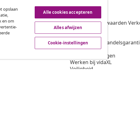
vidaXL
et opslaan
Alle cookies accepteren
atie,
gramma
Over vidaXL
ik en om
oor vidaXL
Algemene voorwaarden Verko
ertentie-
Alles afwijzen
amenwerkingen
Privacybeleid
seerde
Cookiebeleid
Voorwaarden handelsgarant
Cookie-instellingen
Scheepvaart
Cookie-instellingen
Werken bij vidaXL
Veiligheid
EU verantwoordelijke
Beleid voor EPR
Toegankelijkheidsverklaring
© 