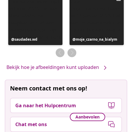
Bericht
saudades.wd
Bericht
moje_czarno_na_bialym
gepubliceerd
gepubliceerd
door
door
Bekijk hoe je afbeeldingen kunt uploaden
Neem contact met ons op!
Ga naar het Hulpcentrum
Aanbevolen
Chat met ons