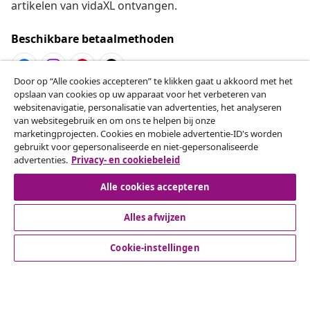
artikelen van vidaXL ontvangen.
Beschikbare betaalmethoden
Door op “Alle cookies accepteren” te klikken gaat u akkoord met het
opslaan van cookies op uw apparaat voor het verbeteren van
Herroeping van de overeenkomst
websitenavigatie, personalisatie van advertenties, het analyseren
van websitegebruik en om ons te helpen bij onze
Een annulering voor je bestelling indienen
marketingprojecten. Cookies en mobiele advertentie-ID's worden
gebruikt voor gepersonaliseerde en niet-gepersonaliseerde
Herroeping van de overeenkomst
advertenties.
Privacy- en cookiebeleid
Alle cookies accepteren
Alles afwijzen
Klantenservice
Cookie-instellingen
Zakelijk
vidaXL