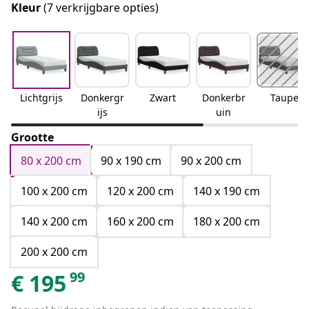
Kleur
(7 verkrijgbare opties)
Lichtgrijs
Donkergr
Zwart
Donkerbr
Taupe
ijs
uin
Grootte
80 x 200 cm
90 x 190 cm
90 x 200 cm
100 x 200 cm
120 x 200 cm
140 x 190 cm
140 x 200 cm
160 x 200 cm
180 x 200 cm
200 x 200 cm
99
€
195