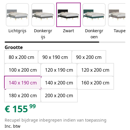
Lichtgrijs
Donkergr
Zwart
Donkergr
Taupe
ijs
oen
Grootte
80 x 200 cm
90 x 190 cm
90 x 200 cm
100 x 200 cm
120 x 190 cm
120 x 200 cm
140 x 190 cm
140 x 200 cm
160 x 200 cm
180 x 200 cm
200 x 200 cm
99
€
155
Recupel bijdrage inbegrepen indien van toepassing
Inc. btw