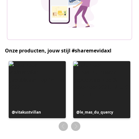
Onze producten, jouw stijl #sharemevidaxl
Bericht
vitakustvillan
Bericht
le_mas_du_quercy
gepubliceerd
gepubliceerd
door
door