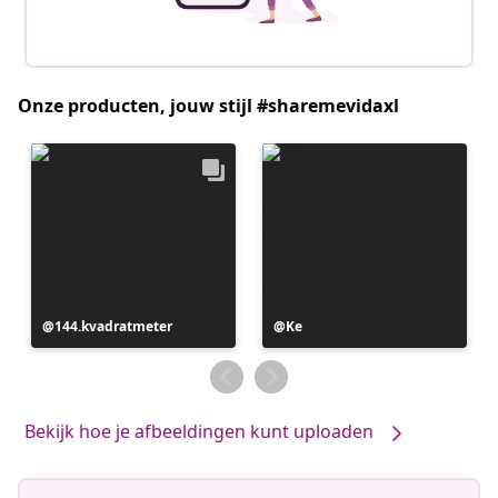
Onze producten, jouw stijl #sharemevidaxl
Bericht
144.kvadratmeter
Bericht
Ke
gepubliceerd
gepubliceerd
door
door
Bekijk hoe je afbeeldingen kunt uploaden