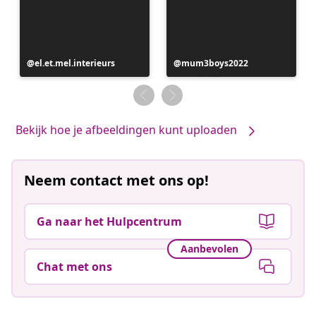
Bericht
el.et.mel.interieurs
Bericht
mum3boys2022
gepubliceerd
gepubliceerd
door
door
Bekijk hoe je afbeeldingen kunt uploaden
Neem contact met ons op!
Ga naar het Hulpcentrum
Aanbevolen
Chat met ons