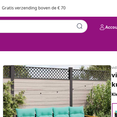
Gratis verzending boven de € 70
Acco
vi
v
k
Kl