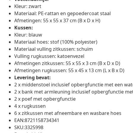
Kleur: zwart
Materiaal: PE-rattan en gepoedercoat staal
Afmetingen: 55 x 55 x 37 cm (B x D x H)
Kussen:
Kleur: blauw
Materiaal hoes: stof (100% polyester)
Materiaal vulling zitkussen: schuim
Vulling rugkussen: katoenvezel
Afmetingen zitkussen: 55 x 55 x 3 cm (B x D x D)
Afmetingen rugkussen: 55 x 45 x 13 cm (L x B x D)
Levering bevat:
2 x middenstoel inclusief opbergfunctie met een wat
2 x bank met armleuning inclusief opbergfunctie me
2 x poef met opbergfunctie
4 x rugkussen
6 x zitkussen met afneembare en wasbare hoes
EAN:8721158734341
SKU:3325998