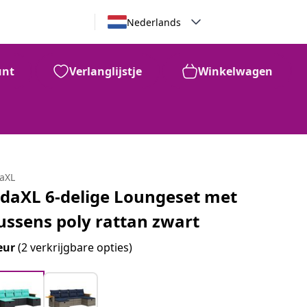
Nederlands
unt
Verlanglijstje
Winkelwagen
daXL
idaXL 6-delige Loungeset met
ussens poly rattan zwart
eur
(2 verkrijgbare opties)