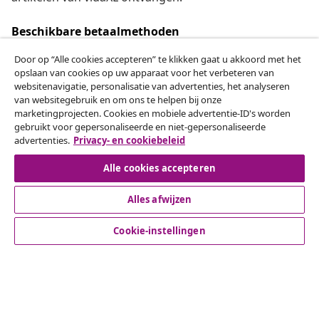
Beschikbare betaalmethoden
Door op “Alle cookies accepteren” te klikken gaat u akkoord met het
opslaan van cookies op uw apparaat voor het verbeteren van
websitenavigatie, personalisatie van advertenties, het analyseren
Herroeping van de overeenkomst
van websitegebruik en om ons te helpen bij onze
marketingprojecten. Cookies en mobiele advertentie-ID's worden
Een annulering voor je bestelling indienen
gebruikt voor gepersonaliseerde en niet-gepersonaliseerde
advertenties.
Privacy- en cookiebeleid
Herroeping van de overeenkomst
Alle cookies accepteren
Alles afwijzen
Klantenservice
Cookie-instellingen
Zakelijk
vidaXL