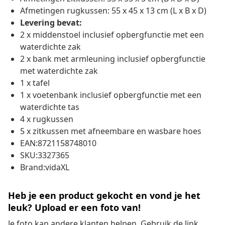
Afmetingen rugkussen: 55 x 45 x 13 cm (L x B x D)
Levering bevat:
2 x middenstoel inclusief opbergfunctie met een
waterdichte zak
2 x bank met armleuning inclusief opbergfunctie
met waterdichte zak
1 x tafel
1 x voetenbank inclusief opbergfunctie met een
waterdichte tas
4 x rugkussen
5 x zitkussen met afneembare en wasbare hoes
EAN:8721158748010
SKU:3327365
Brand:vidaXL
Heb je een product gekocht en vond je het
leuk? Upload er een foto van!
Je foto kan andere klanten helpen. Gebruik de link