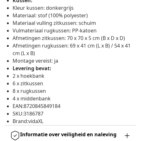
Kussen:
Kleur kussen: donkergrijs
Materiaal: stof (100% polyester)
Materiaal vulling zitkussen: schuim
Vulmateriaal rugkussen: PP-katoen
Afmetingen zitkussen: 70 x 70 x 5 cm (B x D x D)
Afmetingen rugkussen: 69 x 41 cm (L x B) / 54 x 41
cm (L x B)
Montage vereist: ja
Levering bevat:
2 x hoekbank
6 x zitkussen
8 x rugkussen
4 x middenbank
EAN:8720845849184
SKU:3186787
Brand:vidaXL
Informatie over veiligheid en naleving