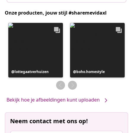
Onze producten, jouw stijl #sharemevidaxl
Bericht
lottegaatverhuizen
Bericht
boho.homestyle
gepubliceerd
gepubliceerd
door
door
Bekijk hoe je afbeeldingen kunt uploaden
Neem contact met ons op!