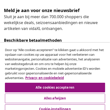
Meld je aan voor onze nieuwsbrief
Sluit je aan bij meer dan 700.000 shoppers die
wekelijkse deals, seizoensaanbiedingen en nieuwe
artikelen van vidaXL ontvangen.
Beschikbare betaalmethoden
Door op “Alle cookies accepteren” te klikken gaat u akkoord met het
opslaan van cookies op uw apparaat voor het verbeteren van
websitenavigatie, personalisatie van advertenties, het analyseren
Herroeping van de overeenkomst
van websitegebruik en om ons te helpen bij onze
marketingprojecten. Cookies en mobiele advertentie-ID's worden
Een annulering voor je bestelling indienen
gebruikt voor gepersonaliseerde en niet-gepersonaliseerde
advertenties.
Privacy- en cookiebeleid
Herroeping van de overeenkomst
Alle cookies accepteren
Alles afwijzen
Klantenservice
Cookie-instellingen