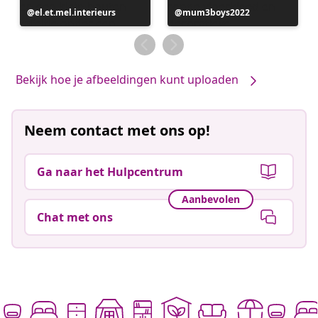
Bericht
el.et.mel.interieurs
Bericht
mum3boys2022
gepubliceerd
gepubliceerd
door
door
Bekijk hoe je afbeeldingen kunt uploaden
Neem contact met ons op!
Ga naar het Hulpcentrum
Aanbevolen
Chat met ons