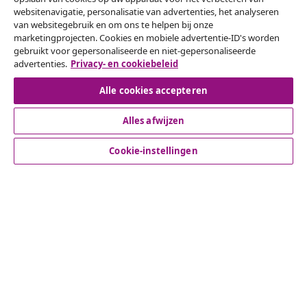
websitenavigatie, personalisatie van advertenties, het analyseren
Herroeping van de overeenkomst
van websitegebruik en om ons te helpen bij onze
marketingprojecten. Cookies en mobiele advertentie-ID's worden
Een annulering voor je bestelling indienen
gebruikt voor gepersonaliseerde en niet-gepersonaliseerde
advertenties.
Privacy- en cookiebeleid
Herroeping van de overeenkomst
Alle cookies accepteren
Alles afwijzen
Klantenservice
Cookie-instellingen
Zakelijk
vidaXL
Ontdek meer