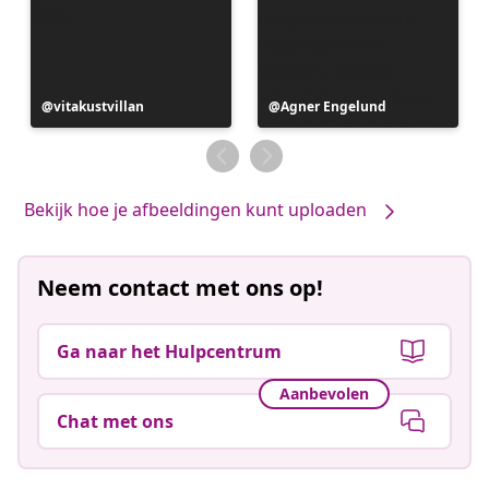
Bericht
vitakustvillan
Bericht
Agner Engelund
gepubliceerd
gepubliceerd
door
door
Bekijk hoe je afbeeldingen kunt uploaden
Neem contact met ons op!
Ga naar het Hulpcentrum
Aanbevolen
Chat met ons