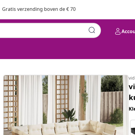
Gratis verzending boven de € 70
Acco
vi
v
k
Kl