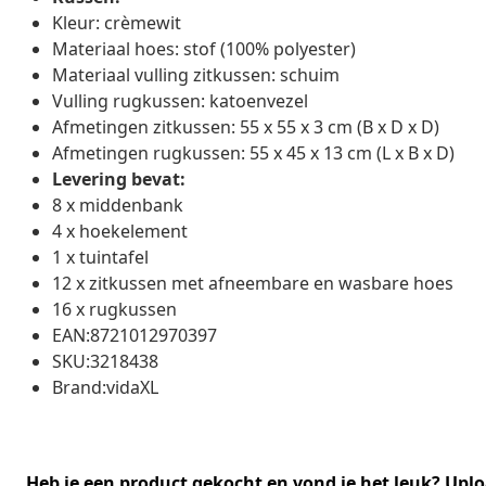
Kleur: crèmewit
Materiaal hoes: stof (100% polyester)
Materiaal vulling zitkussen: schuim
Vulling rugkussen: katoenvezel
Afmetingen zitkussen: 55 x 55 x 3 cm (B x D x D)
Afmetingen rugkussen: 55 x 45 x 13 cm (L x B x D)
Levering bevat:
8 x middenbank
4 x hoekelement
1 x tuintafel
12 x zitkussen met afneembare en wasbare hoes
16 x rugkussen
EAN:8721012970397
SKU:3218438
Brand:vidaXL
Heb je een product gekocht en vond je het leuk? Uplo