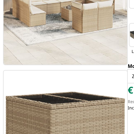
L
Mo
€
Re
Inc