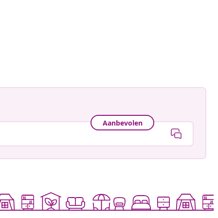
astradgard
ceerd
Aanbevolen