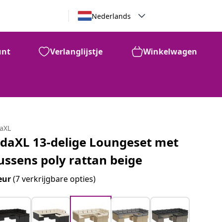
Nederlands
unt
Verlanglijstje
Winkelwagen
daXL
idaXL 13-delige Loungeset met
ussens poly rattan beige
eur
(7 verkrijgbare opties)