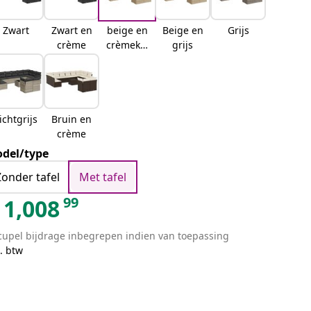
Zwart
Zwart en
beige en
Beige en
Grijs
crème
crèmekle
grijs
urig
ichtgrijs
Bruin en
crème
del/type
Zonder tafel
Met tafel
99
1,008
cupel bijdrage inbegrepen indien van toepassing
. btw