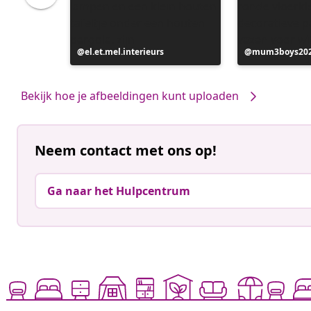
e
Bericht
el.et.mel.interieurs
Bericht
mum3boys20
gepubliceerd
gepubliceerd
door
door
Bekijk hoe je afbeeldingen kunt uploaden
Neem contact met ons op!
Ga naar het Hulpcentrum