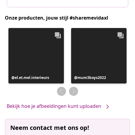
Onze producten, jouw stijl #sharemevidaxl
Bericht
el.et.mel.interieurs
Bericht
mum3boys2022
gepubliceerd
gepubliceerd
door
door
Bekijk hoe je afbeeldingen kunt uploaden
Neem contact met ons op!