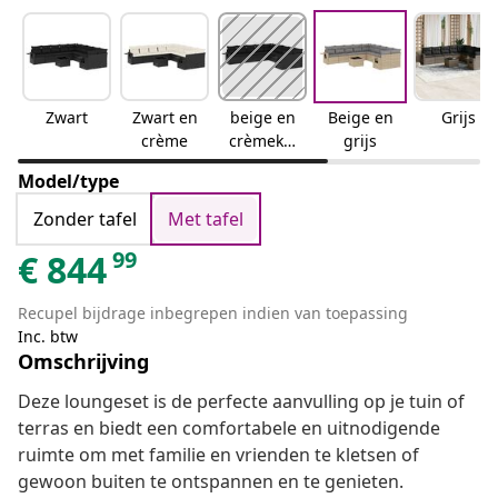
Zwart
Zwart en
beige en
Beige en
Grijs
crème
crèmekle
grijs
urig
Model/type
Zonder tafel
Met tafel
99
€
844
Recupel bijdrage inbegrepen indien van toepassing
Inc. btw
Omschrijving
Deze loungeset is de perfecte aanvulling op je tuin of
terras en biedt een comfortabele en uitnodigende
ruimte om met familie en vrienden te kletsen of
gewoon buiten te ontspannen en te genieten.