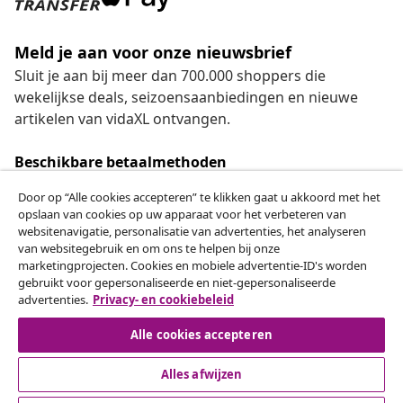
Meld je aan voor onze nieuwsbrief
Sluit je aan bij meer dan 700.000 shoppers die
wekelijkse deals, seizoensaanbiedingen en nieuwe
artikelen van vidaXL ontvangen.
Beschikbare betaalmethoden
Door op “Alle cookies accepteren” te klikken gaat u akkoord met het
opslaan van cookies op uw apparaat voor het verbeteren van
websitenavigatie, personalisatie van advertenties, het analyseren
Herroeping van de overeenkomst
van websitegebruik en om ons te helpen bij onze
marketingprojecten. Cookies en mobiele advertentie-ID's worden
Een annulering voor je bestelling indienen
gebruikt voor gepersonaliseerde en niet-gepersonaliseerde
advertenties.
Privacy- en cookiebeleid
Herroeping van de overeenkomst
Alle cookies accepteren
Alles afwijzen
Klantenservice