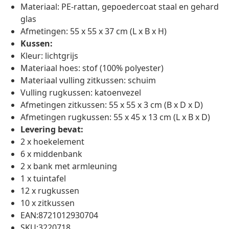
Materiaal: PE-rattan, gepoedercoat staal en gehard
glas
Afmetingen: 55 x 55 x 37 cm (L x B x H)
Kussen:
Kleur: lichtgrijs
Materiaal hoes: stof (100% polyester)
Materiaal vulling zitkussen: schuim
Vulling rugkussen: katoenvezel
Afmetingen zitkussen: 55 x 55 x 3 cm (B x D x D)
Afmetingen rugkussen: 55 x 45 x 13 cm (L x B x D)
Levering bevat:
2 x hoekelement
6 x middenbank
2 x bank met armleuning
1 x tuintafel
12 x rugkussen
10 x zitkussen
EAN:8721012930704
SKU:3220718