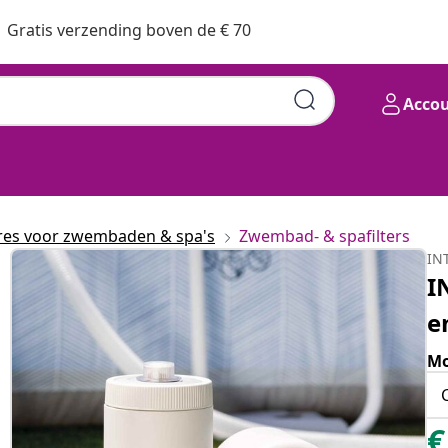
Gratis verzending boven de € 70
Acco
res voor zwembaden & spa's
Zwembad- & spafilters
IN
I
e
Mo
€