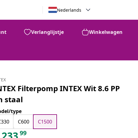
Nederlands
unt
Verlanglijstje
Winkelwagen
TEX
NTEX Filterpomp INTEX Wit 8.6 PP
n staal
del/type
C330
C600
C1500
99
233