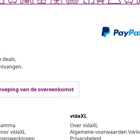
 deals,
ntvangen.
roeping van de overeenkomst
vidaXL
gramma
Over vidaXL
oor vidaXL
Algemene voorwaarden Verko
amenwerkingen
Privacybeleid