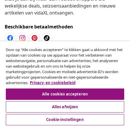
wekelijkse deals, seizoensaanbiedingen en nieuwe
artikelen van vidaXL ontvangen.
Beschikbare betaalmethoden
Door op “Alle cookies accepteren” te klikken gaat u akkoord met het
Herroeping van de overeenkomst
opslaan van cookies op uw apparaat voor het verbeteren van
websitenavigatie, personalisatie van advertenties, het analyseren
Een annulering voor je bestelling indienen
van websitegebruik en om ons te helpen bij onze
marketingprojecten. Cookies en mobiele advertentie-ID's worden
Herroeping van de overeenkomst
gebruikt voor gepersonaliseerde en niet-gepersonaliseerde
advertenties.
Privacy- en cookiebeleid
Alle cookies accepteren
Klantenservice
Alles afwijzen
Zakelijk
Cookie-instellingen