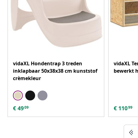
vidaXL Hondentrap 3 treden
vidaXL Te
inklapbaar 50x38x38 cm kunststof
bewerkt 
crèmekleur
€
49
€
110
09
99