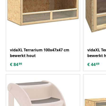
vidaXL Terrarium 100x47x47 cm
vidaXL Te
bewerkt hout
bewerkt 
€
84
€
44
99
69