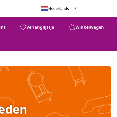
Nederlands
unt
Verlanglijstje
Winkelwagen
heden