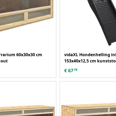
rrarium 60x30x30 cm
vidaXL Hondenhelling in
hout
153x40x12,5 cm kunststo
€
67
79