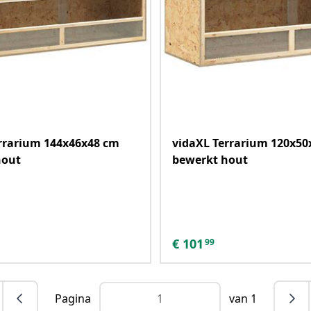
rrarium 144x46x48 cm
vidaXL Terrarium 120x50
hout
bewerkt hout
€
101
99
Pagina
van 1