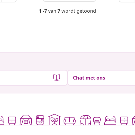
1 -7
van
7
wordt getoond
Chat met ons