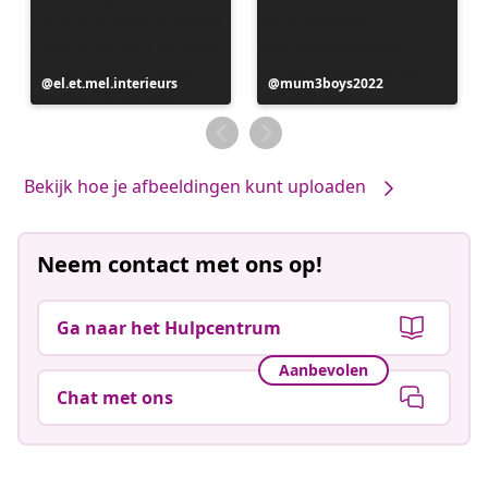
Bericht
el.et.mel.interieurs
Bericht
mum3boys2022
gepubliceerd
gepubliceerd
door
door
Bekijk hoe je afbeeldingen kunt uploaden
Neem contact met ons op!
Ga naar het Hulpcentrum
Aanbevolen
Chat met ons