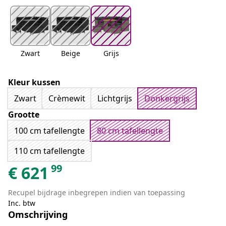
Zwart
Beige
Grijs
Kleur kussen
Zwart
Crèmewit
Lichtgrijs
Donkergrijs
Grootte
100 cm tafellengte
80 cm tafellengte
110 cm tafellengte
99
€
621
Recupel bijdrage inbegrepen indien van toepassing
Inc. btw
Omschrijving