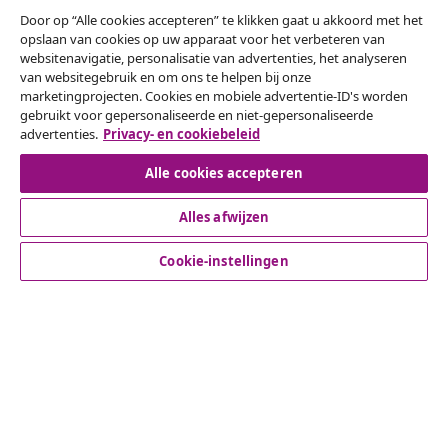
Door op “Alle cookies accepteren” te klikken gaat u akkoord met het
opslaan van cookies op uw apparaat voor het verbeteren van
websitenavigatie, personalisatie van advertenties, het analyseren
van websitegebruik en om ons te helpen bij onze
Herroeping van de overeenkomst
marketingprojecten. Cookies en mobiele advertentie-ID's worden
gebruikt voor gepersonaliseerde en niet-gepersonaliseerde
Een annulering voor je bestelling indienen
advertenties.
Privacy- en cookiebeleid
Herroeping van de overeenkomst
Alle cookies accepteren
Alles afwijzen
Klantenservice
Cookie-instellingen
Zakelijk
vidaXL
Ontdek meer