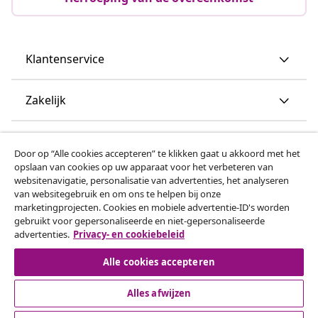
Klantenservice
Zakelijk
vidaXL
Door op “Alle cookies accepteren” te klikken gaat u akkoord met het
opslaan van cookies op uw apparaat voor het verbeteren van
websitenavigatie, personalisatie van advertenties, het analyseren
Ontdek meer
van websitegebruik en om ons te helpen bij onze
marketingprojecten. Cookies en mobiele advertentie-ID's worden
gebruikt voor gepersonaliseerde en niet-gepersonaliseerde
advertenties.
Privacy- en cookiebeleid
Alle cookies accepteren
Alles afwijzen
© 2008-2026 vidaxl.be is een website van vidaXL Marketplace
B.V.