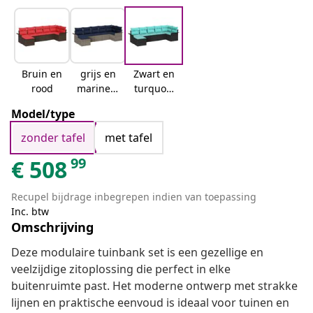
Bruin en
grijs en
Zwart en
rood
marinebl
turquois
auw
e
Model/type
zonder tafel
met tafel
99
€
508
Recupel bijdrage inbegrepen indien van toepassing
Inc. btw
Omschrijving
Deze modulaire tuinbank set is een gezellige en
veelzijdige zitoplossing die perfect in elke
buitenruimte past. Het moderne ontwerp met strakke
lijnen en praktische eenvoud is ideaal voor tuinen en