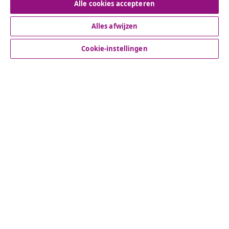
Alle cookies accepteren
Alles afwijzen
Klantenservice
Cookie-instellingen
Zakelijk
vidaXL
Ontdek meer
© 2008-2026 vidaxl.be is een website van vidaXL Marketplace
B.V.