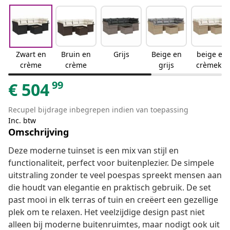
Zwart en
Bruin en
Grijs
Beige en
beige en
crème
crème
grijs
crèmekle
urig
99
€
504
Recupel bijdrage inbegrepen indien van toepassing
Inc. btw
Omschrijving
Deze moderne tuinset is een mix van stijl en
functionaliteit, perfect voor buitenplezier. De simpele
uitstraling zonder te veel poespas spreekt mensen aan
die houdt van elegantie en praktisch gebruik. De set
past mooi in elk terras of tuin en creëert een gezellige
plek om te relaxen. Het veelzijdige design past niet
alleen bij moderne buitenruimtes, maar nodigt ook uit