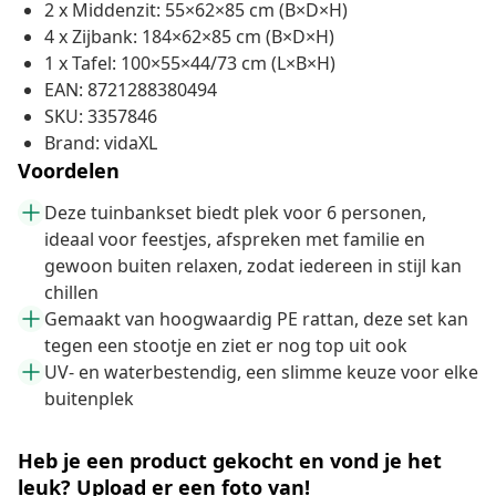
2 x Middenzit: 55×62×85 cm (B×D×H)
4 x Zijbank: 184×62×85 cm (B×D×H)
1 x Tafel: 100×55×44/73 cm (L×B×H)
EAN: 8721288380494
SKU: 3357846
Brand: vidaXL
Voordelen
Deze tuinbankset biedt plek voor 6 personen,
ideaal voor feestjes, afspreken met familie en
gewoon buiten relaxen, zodat iedereen in stijl kan
chillen
Gemaakt van hoogwaardig PE rattan, deze set kan
tegen een stootje en ziet er nog top uit ook
UV- en waterbestendig, een slimme keuze voor elke
buitenplek
Heb je een product gekocht en vond je het
leuk? Upload er een foto van!