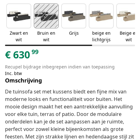
Zwart en
Bruin en
Grijs
beige en
Beige en
wit
wit
lichtgrijs
wit
99
€
630
Recupel bijdrage inbegrepen indien van toepassing
Inc. btw
Omschrijving
De tuinsofa set met kussens biedt een fijne mix van
moderne looks en functionaliteit voor buiten. Het
mooie design maakt het een aantrekkelijke aanvulling
voor elke tuin, terras of patio. Door de modulaire
onderdelen kan je de set aanpassen aan je ruimte,
perfect voor zowel kleine bijeenkomsten als grote
feesten. Met zijn strakke lijnen en hedendaagse stijl zit