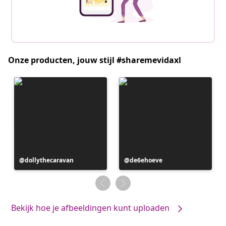
Onze producten, jouw stijl #sharemevidaxl
Bericht
dollythecaravan
Bericht
de6ehoeve
gepubliceerd
gepubliceerd
door
door
Bekijk hoe je afbeeldingen kunt uploaden