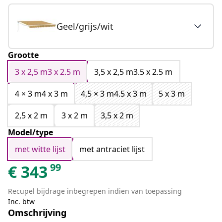
Geel/grijs/wit
Grootte
3 x 2,5 m3 x 2.5 m
3,5 x 2,5 m3.5 x 2.5 m
4 × 3 m4 x 3 m
4,5 × 3 m4.5 x 3 m
5 x 3 m
2,5 x 2 m
3 x 2 m
3,5 x 2 m
Model/type
met witte lijst
met antraciet lijst
99
€
343
Recupel bijdrage inbegrepen indien van toepassing
Inc. btw
Omschrijving