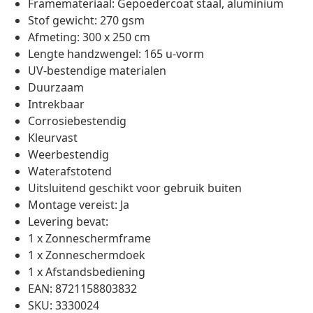
Framemateriaal: Gepoedercoat staal, aluminium
Stof gewicht: 270 gsm
Afmeting: 300 x 250 cm
Lengte handzwengel: 165 u-vorm
UV-bestendige materialen
Duurzaam
Intrekbaar
Corrosiebestendig
Kleurvast
Weerbestendig
Waterafstotend
Uitsluitend geschikt voor gebruik buiten
Montage vereist: Ja
Levering bevat:
1 x Zonneschermframe
1 x Zonneschermdoek
1 x Afstandsbediening
EAN: 8721158803832
SKU: 3330024