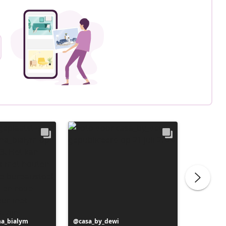
na_bialym
Bericht
casa_by_dewi
Bericht
au42.vi