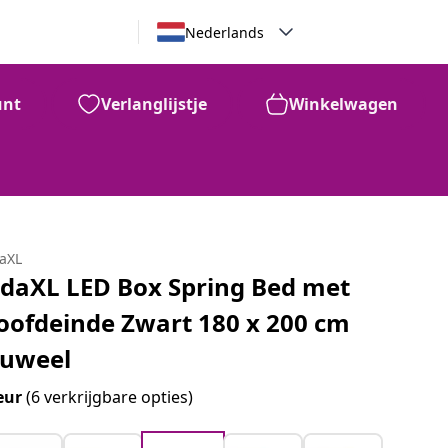
Nederlands
unt
Verlanglijstje
Winkelwagen
daXL
idaXL LED Box Spring Bed met
oofdeinde Zwart 180 x 200 cm
luweel
eur
(6 verkrijgbare opties)