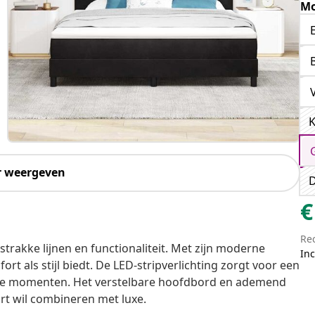
Mo
K
r weergeven
D
€
Re
rakke lijnen en functionaliteit. Met zijn moderne
Inc
ort als stijl biedt. De LED-stripverlichting zorgt voor een
lige momenten. Het verstelbare hoofdbord en ademend
t wil combineren met luxe.