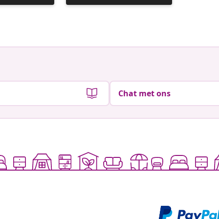
gepubliceerd
gepubli
door
door
Chat met ons