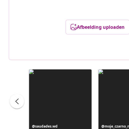
Afbeelding uploaden
Bericht
saudades.wd
Bericht
moje_czarno_