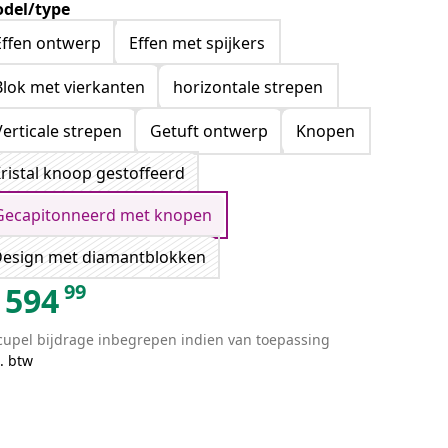
del/type
Effen ontwerp
Effen met spijkers
Blok met vierkanten
horizontale strepen
Verticale strepen
Getuft ontwerp
Knopen
ristal knoop gestoffeerd
Gecapitonneerd met knopen
esign met diamantblokken
99
594
cupel bijdrage inbegrepen indien van toepassing
. btw