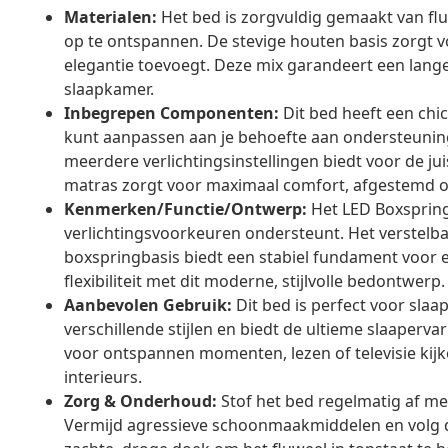
Materialen:
Het bed is zorgvuldig gemaakt van flu
op te ontspannen. De stevige houten basis zorgt v
elegantie toevoegt. Deze mix garandeert een lange
slaapkamer.
Inbegrepen Componenten:
Dit bed heeft een chi
kunt aanpassen aan je behoefte aan ondersteuning.
meerdere verlichtingsinstellingen biedt voor de j
matras zorgt voor maximaal comfort, afgestemd o
Kenmerken/Functie/Ontwerp:
Het LED Boxspringb
verlichtingsvoorkeuren ondersteunt. Het verstelb
boxspringbasis biedt een stabiel fundament voor e
flexibiliteit met dit moderne, stijlvolle bedontwerp.
Aanbevolen Gebruik:
Dit bed is perfect voor slaa
verschillende stijlen en biedt de ultieme slaaperva
voor ontspannen momenten, lezen of televisie kijk
interieurs.
Zorg & Onderhoud:
Stof het bed regelmatig af me
Vermijd agressieve schoonmaakmiddelen en volg d