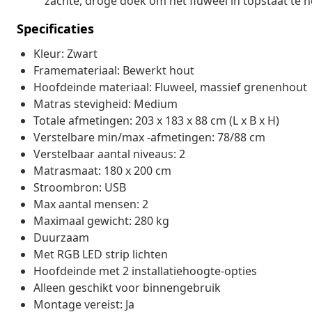
zachte, droge doek om het fluweel in topstaat te 
Specificaties
Kleur: Zwart
Framemateriaal: Bewerkt hout
Hoofdeinde materiaal: Fluweel, massief grenenhout
Matras stevigheid: Medium
Totale afmetingen: 203 x 183 x 88 cm (L x B x H)
Verstelbare min/max -afmetingen: 78/88 cm
Verstelbaar aantal niveaus: 2
Matrasmaat: 180 x 200 cm
Stroombron: USB
Max aantal mensen: 2
Maximaal gewicht: 280 kg
Duurzaam
Met RGB LED strip lichten
Hoofdeinde met 2 installatiehoogte-opties
Alleen geschikt voor binnengebruik
Montage vereist: Ja