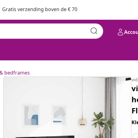
Gratis verzending boven de € 70
Acco
& bedframes
vi
v
h
F
Kl