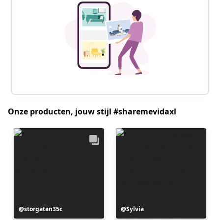
Onze producten, jouw stijl #sharemevidaxl
Bericht
storgatan35c
Bericht
Sylvia
gepubliceerd
gepubliceerd