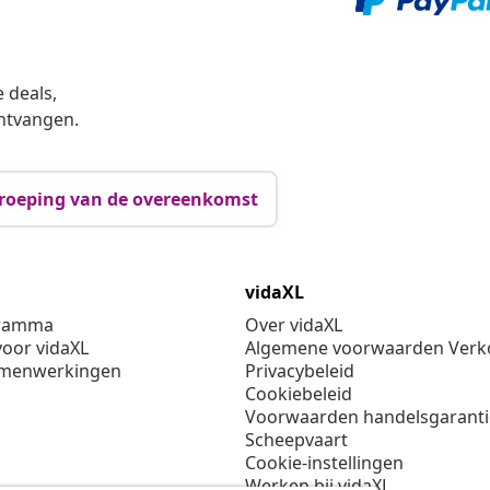
 deals,
ntvangen.
roeping van de overeenkomst
vidaXL
gramma
Over vidaXL
oor vidaXL
Algemene voorwaarden Verko
amenwerkingen
Privacybeleid
Cookiebeleid
Voorwaarden handelsgarant
Scheepvaart
Cookie-instellingen
Werken bij vidaXL