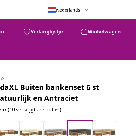
Nederlands
unt
Verlanglijstje
Winkelwagen
daXL
idaXL Buiten bankenset 6 st
atuurlijk en Antraciet
eur
(10 verkrijgbare opties)