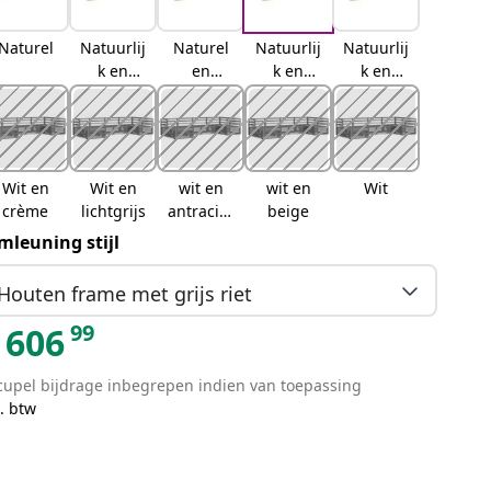
Naturel
Natuurlij
Naturel
Natuurlij
Natuurlij
k en
en
k en
k en
crème
lichtgrijs
antraciet
beige
Wit en
Wit en
wit en
wit en
Wit
crème
lichtgrijs
antraciet
beige
kleurig
mleuning stijl
Houten frame met grijs riet
99
606
cupel bijdrage inbegrepen indien van toepassing
. btw