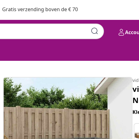
Gratis verzending boven de € 70
Acco
vi
v
N
Kl