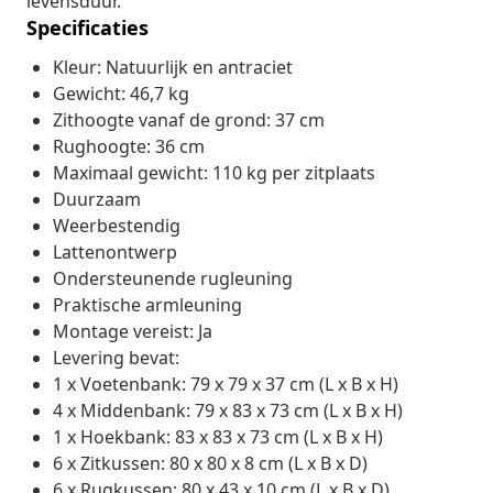
levensduur.
Specificaties
Kleur: Natuurlijk en antraciet
Gewicht: 46,7 kg
Zithoogte vanaf de grond: 37 cm
Rughoogte: 36 cm
Maximaal gewicht: 110 kg per zitplaats
Duurzaam
Weerbestendig
Lattenontwerp
Ondersteunende rugleuning
Praktische armleuning
Montage vereist: Ja
Levering bevat:
1 x Voetenbank: 79 x 79 x 37 cm (L x B x H)
4 x Middenbank: 79 x 83 x 73 cm (L x B x H)
1 x Hoekbank: 83 x 83 x 73 cm (L x B x H)
6 x Zitkussen: 80 x 80 x 8 cm (L x B x D)
6 x Rugkussen: 80 x 43 x 10 cm (L x B x D)