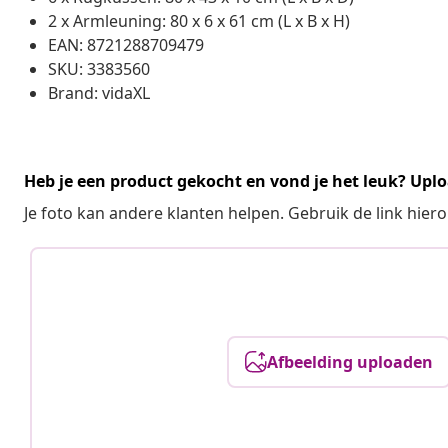
2 x Armleuning: 80 x 6 x 61 cm (L x B x H)
EAN: 8721288709479
SKU: 3383560
Brand: vidaXL
Heb je een product gekocht en vond je het leuk? Uplo
Je foto kan andere klanten helpen. Gebruik de link hie
Afbeelding uploaden