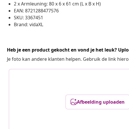
2 x Armleuning: 80 x 6 x 61 cm (L x B x H)
EAN: 8721288477576
SKU: 3367451
Brand: vidaXL
Heb je een product gekocht en vond je het leuk? Uplo
Je foto kan andere klanten helpen. Gebruik de link hie
Afbeelding uploaden