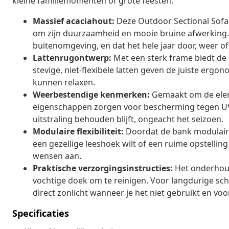
kleine familiemomenten of grote feesten.
Massief acaciahout:
Deze Outdoor Sectional Sofa 
om zijn duurzaamheid en mooie bruine afwerking. De
buitenomgeving, en dat het hele jaar door, weer of
Lattenrugontwerp:
Met een sterk frame biedt de 
stevige, niet-flexibele latten geven de juiste ergo
kunnen relaxen.
Weerbestendige kenmerken:
Gemaakt om de elem
eigenschappen zorgen voor bescherming tegen UV
uitstraling behouden blijft, ongeacht het seizoen.
Modulaire flexibiliteit:
Doordat de bank modulair i
een gezellige leeshoek wilt of een ruime opstelling
wensen aan.
Praktische verzorgingsinstructies:
Het onderhoud
vochtige doek om te reinigen. Voor langdurige s
direct zonlicht wanneer je het niet gebruikt en vo
Specificaties