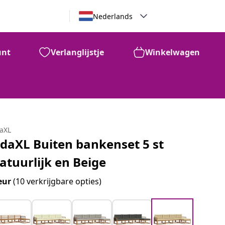
Nederlands
unt
Verlanglijstje
Winkelwagen
daXL
idaXL Buiten bankenset 5 st
atuurlijk en Beige
eur
(10 verkrijgbare opties)