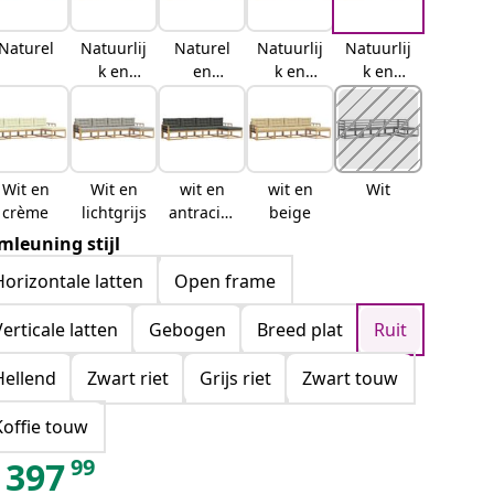
Naturel
Natuurlij
Naturel
Natuurlij
Natuurlij
k en
en
k en
k en
crème
lichtgrijs
antraciet
beige
Wit en
Wit en
wit en
wit en
Wit
crème
lichtgrijs
antraciet
beige
kleurig
mleuning stijl
Horizontale latten
Open frame
Verticale latten
Gebogen
Breed plat
Ruit
Hellend
Zwart riet
Grijs riet
Zwart touw
Koffie touw
99
397