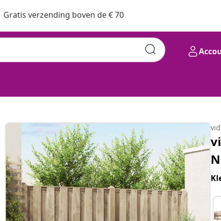
Gratis verzending boven de € 70
Acco
vi
v
N
Kl