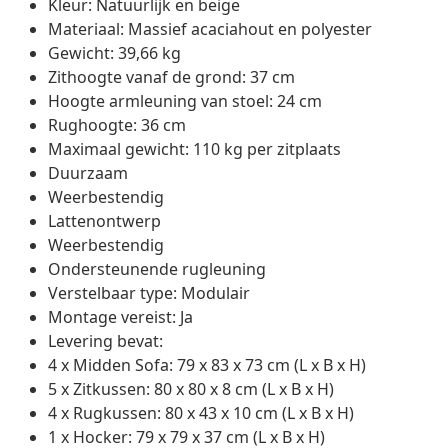
Kleur: Natuurlijk en beige
Materiaal: Massief acaciahout en polyester
Gewicht: 39,66 kg
Zithoogte vanaf de grond: 37 cm
Hoogte armleuning van stoel: 24 cm
Rughoogte: 36 cm
Maximaal gewicht: 110 kg per zitplaats
Duurzaam
Weerbestendig
Lattenontwerp
Weerbestendig
Ondersteunende rugleuning
Verstelbaar type: Modulair
Montage vereist: Ja
Levering bevat:
4 x Midden Sofa: 79 x 83 x 73 cm (L x B x H)
5 x Zitkussen: 80 x 80 x 8 cm (L x B x H)
4 x Rugkussen: 80 x 43 x 10 cm (L x B x H)
1 x Hocker: 79 x 79 x 37 cm (L x B x H)