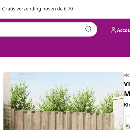
Gratis verzending boven de € 70
Acco
 Acaciahout
vi
v
M
Kl