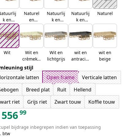
atuurlij
Naturel
Natuurlij
Natuurlij
Naturel
k en
en
k en
k en
crème
lichtgrijs
antraciet
beige
Wit
Wit en
Wit en
wit en
wit en
crèmekle
lichtgrijs
antraciet
beige
urig
kleurig
mleuning stijl
orizontale latten
Open frame
Verticale latten
Gebogen
Breed plat
Ruit
Hellend
wart riet
Grijs riet
Zwart touw
Koffie touw
99
556
cupel bijdrage inbegrepen indien van toepassing
. btw