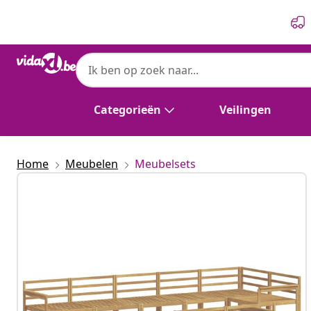
Vorige
Volgende
vidaXL
vidaXL Buiten bankenset 8 st Wit Massief
Categorieën
Veilingen
Home
Meubelen
Meubelsets