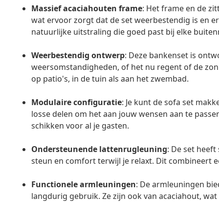
Massief acaciahouten frame
: Het frame en de zi
wat ervoor zorgt dat de set weerbestendig is en er 
natuurlijke uitstraling die goed past bij elke buite
Weerbestendig ontwerp
: Deze bankenset is ontw
weersomstandigheden, of het nu regent of de zon sch
op patio's, in de tuin als aan het zwembad.
Modulaire configuratie
: Je kunt de sofa set makk
losse delen om het aan jouw wensen aan te passen.
schikken voor al je gasten.
Ondersteunende lattenrugleuning
: De set heeft
steun en comfort terwijl je relaxt. Dit combineert 
Functionele armleuningen
: De armleuningen bie
langdurig gebruik. Ze zijn ook van acaciahout, wa