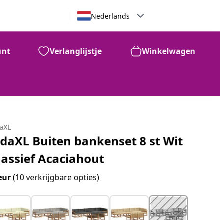
Nederlands
unt
Verlanglijstje
Winkelwagen
99
€
556
daXL
idaXL Buiten bankenset 8 st Wit
assief Acaciahout
eur
(10 verkrijgbare opties)