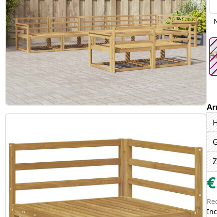
N
Ar
H
Z
€
Re
Inc