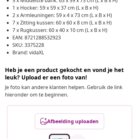
5 x Middelste bank: 63 x 59 x 73 cm (L x B x H)
1 x Hocker: 59 x 59 x 37 cm (L x B x H)
2 x Armleuningen: 59 x 4 x 73 cm (L x B x H)
7 x Zitting kussen: 60 x 60 x 8 cm (L x B x H)
7 x Rugkussen: 60 x 40 x 10 cm (L x B x H)
EAN: 8721288532923
SKU: 3375228
Brand: vidaXL
Heb je een product gekocht en vond je het
leuk? Upload er een foto van!
Je foto kan andere klanten helpen. Gebruik de link
hieronder om te beginnen.
Afbeelding uploaden