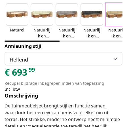
Naturel
Natuurlij
Natuurlij
Natuurlij
Natuurlij
k en
k en
k en
k en
crème
lichtgrijs
antraciet
beige
Armleuning stijl
Hellend
99
€
693
Recupel bijdrage inbegrepen indien van toepassing
Inc. btw
Omschrijving
De tuinmeubelset brengt stijl en functie samen,
waardoor het een eyecatcher is voor elke tuin of
terras. Het strakke, moderne ontwerp heeft minimale
details en voegt elegantie toe terwijl het heerlijk