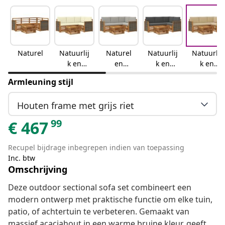
Naturel
Natuurlij
Naturel
Natuurlij
Natuurlij
k en
en
k en
k en
crème
lichtgrijs
antraciet
beige
Armleuning stijl
Houten frame met grijs riet
99
€
467
Recupel bijdrage inbegrepen indien van toepassing
Inc. btw
Omschrijving
Deze outdoor sectional sofa set combineert een
modern ontwerp met praktische functie om elke tuin,
patio, of achtertuin te verbeteren. Gemaakt van
massief acaciahout in een warme bruine kleur, geeft