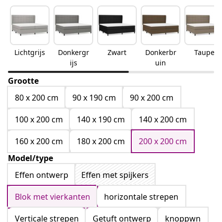
Lichtgrijs
Donkergr
Zwart
Donkerbr
Taupe
ijs
uin
Grootte
80 x 200 cm
90 x 190 cm
90 x 200 cm
100 x 200 cm
140 x 190 cm
140 x 200 cm
160 x 200 cm
180 x 200 cm
200 x 200 cm
Model/type
Effen ontwerp
Effen met spijkers
Blok met vierkanten
horizontale strepen
Verticale strepen
Getuft ontwerp
knoppwn