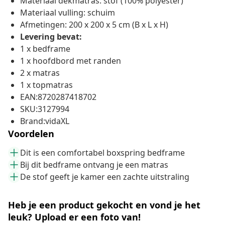
Materiaal dekmatras: stof (100% polyester)
Materiaal vulling: schuim
Afmetingen: 200 x 200 x 5 cm (B x L x H)
Levering bevat:
1 x bedframe
1 x hoofdbord met randen
2 x matras
1 x topmatras
EAN:8720287418702
SKU:3127994
Brand:vidaXL
Voordelen
Dit is een comfortabel boxspring bedframe
Bij dit bedframe ontvang je een matras
De stof geeft je kamer een zachte uitstraling
Heb je een product gekocht en vond je het
leuk? Upload er een foto van!