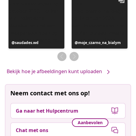
Bericht
saudades.wd
Bericht
moje_czarno_na_bialym
gepubliceerd
gepubliceerd
door
door
Bekijk hoe je afbeeldingen kunt uploaden
Neem contact met ons op!
Ga naar het Hulpcentrum
Aanbevolen
Chat met ons