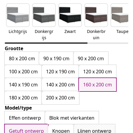
Lichtgrijs
Donkergr
Zwart
Donkerbr
Taupe
ijs
uin
Grootte
80 x 200 cm
90 x 190 cm
90 x 200 cm
100 x 200 cm
120 x 190 cm
120 x 200 cm
140 x 190 cm
140 x 200 cm
160 x 200 cm
180 x 200 cm
200 x 200 cm
Model/type
Effen ontwerp
Blok met vierkanten
Getuft ontwerp
Knopen
Lijnen ontwerp