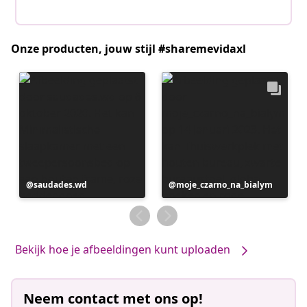
Onze producten, jouw stijl #sharemevidaxl
Bericht
saudades.wd
Bericht
moje_czarno_na_bialym
gepubliceerd
gepubliceerd
door
door
Bekijk hoe je afbeeldingen kunt uploaden
Neem contact met ons op!