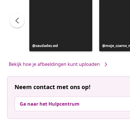
Bericht
saudades.wd
Bericht
moje_czarno_
gepubliceerd
gepubliceerd
door
door
Bekijk hoe je afbeeldingen kunt uploaden
Neem contact met ons op!
Ga naar het Hulpcentrum