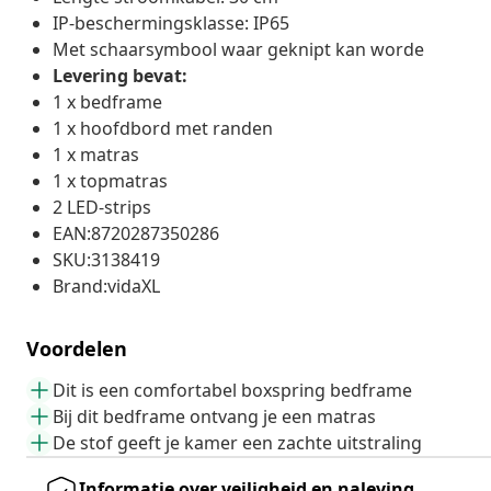
IP-beschermingsklasse: IP65
Met schaarsymbool waar geknipt kan worde
Levering bevat:
1 x bedframe
1 x hoofdbord met randen
1 x matras
1 x topmatras
2 LED-strips
EAN:8720287350286
SKU:3138419
Brand:vidaXL
Voordelen
Dit is een comfortabel boxspring bedframe
Bij dit bedframe ontvang je een matras
De stof geeft je kamer een zachte uitstraling
Informatie over veiligheid en naleving