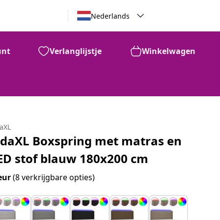
Nederlands
unt
Verlanglijstje
Winkelwagen
daXL
idaXL Boxspring met matras en
ED stof blauw 180x200 cm
eur
(8 verkrijgbare opties)