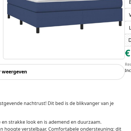
D
€
Re
Inc
r weergeven
gevende nachtrust! Dit bed is de blikvanger van je
e en strakke look en is ademend en duurzaam.
n hoogte verstelbaar. Comfortabele ondersteuning: dit