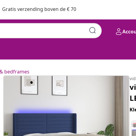
Gratis verzending boven de € 70
Acco
& bedframes
vi
v
L
Kl