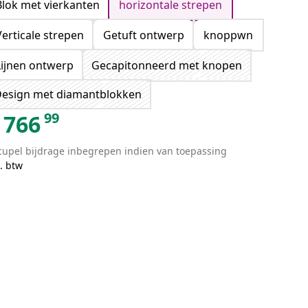
Blok met vierkanten
horizontale strepen
Verticale strepen
Getuft ontwerp
knoppwn
Lijnen ontwerp
Gecapitonneerd met knopen
esign met diamantblokken
99
766
cupel bijdrage inbegrepen indien van toepassing
. btw