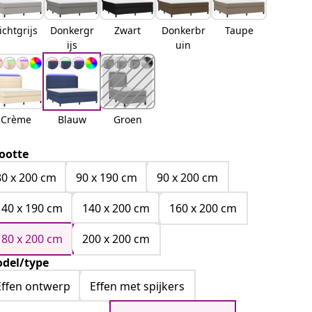
ichtgrijs
Donkergr
Zwart
Donkerbr
Taupe
ijs
uin
Crème
Blauw
Groen
ootte
80 x 200 cm
90 x 190 cm
90 x 200 cm
140 x 190 cm
140 x 200 cm
160 x 200 cm
180 x 200 cm
200 x 200 cm
del/type
Effen ontwerp
Effen met spijkers