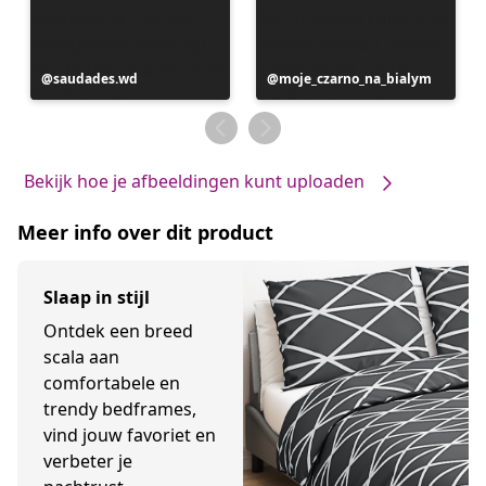
Bericht
saudades.wd
Bericht
moje_czarno_na_bialym
gepubliceerd
gepubliceerd
door
door
Bekijk hoe je afbeeldingen kunt uploaden
Meer info over dit product
Slaap in stijl
Ontdek een breed
scala aan
comfortabele en
trendy bedframes,
vind jouw favoriet en
verbeter je