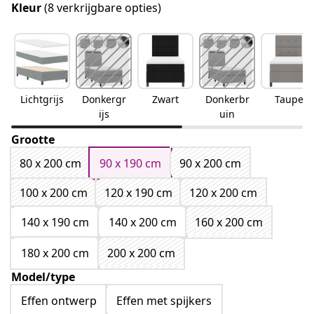
Kleur
(8 verkrijgbare opties)
Lichtgrijs
Donkergr
Zwart
Donkerbr
Taupe
ijs
uin
Grootte
80 x 200 cm
90 x 190 cm
90 x 200 cm
100 x 200 cm
120 x 190 cm
120 x 200 cm
140 x 190 cm
140 x 200 cm
160 x 200 cm
180 x 200 cm
200 x 200 cm
Model/type
Effen ontwerp
Effen met spijkers