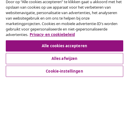
Door op “Alle cookies accepteren” te klikken gaat u akkoord met het
opslaan van cookies op uw apparaat voor het verbeteren van
websitenavigatie, personalisatie van advertenties, het analyseren
Herroeping van de overeenkomst
van websitegebruik en om ons te helpen bij onze
marketingprojecten. Cookies en mobiele advertentie-ID's worden
Een annulering voor je bestelling indienen
gebruikt voor gepersonaliseerde en niet-gepersonaliseerde
advertenties.
Privacy- en cookiebeleid
Herroeping van de overeenkomst
Alle cookies accepteren
Alles afwijzen
Klantenservice
Cookie-instellingen
Zakelijk
vidaXL
Ontdek meer