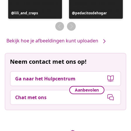
Bericht
lili_and_craps
Bericht
pedacitosdehogar
gepubliceerd
gepubliceerd
door
door
Bekijk hoe je afbeeldingen kunt uploaden
Neem contact met ons op!
Ga naar het Hulpcentrum
Aanbevolen
Chat met ons