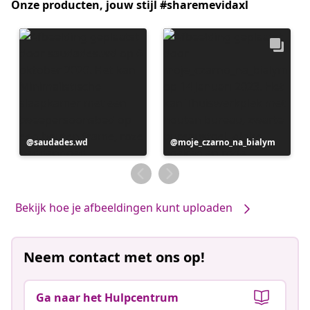
Onze producten, jouw stijl #sharemevidaxl
Bericht
saudades.wd
Bericht
moje_czarno_na_bialym
gepubliceerd
gepubliceerd
door
door
Bekijk hoe je afbeeldingen kunt uploaden
Neem contact met ons op!
Ga naar het Hulpcentrum