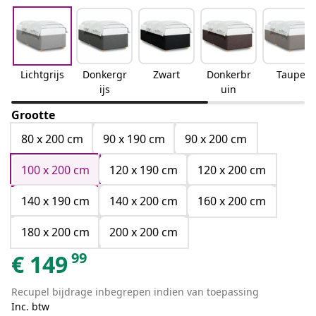
Lichtgrijs
Donkergr
Zwart
Donkerbr
Taupe
ijs
uin
Grootte
80 x 200 cm
90 x 190 cm
90 x 200 cm
100 x 200 cm
120 x 190 cm
120 x 200 cm
140 x 190 cm
140 x 200 cm
160 x 200 cm
180 x 200 cm
200 x 200 cm
99
€
149
Recupel bijdrage inbegrepen indien van toepassing
Inc. btw