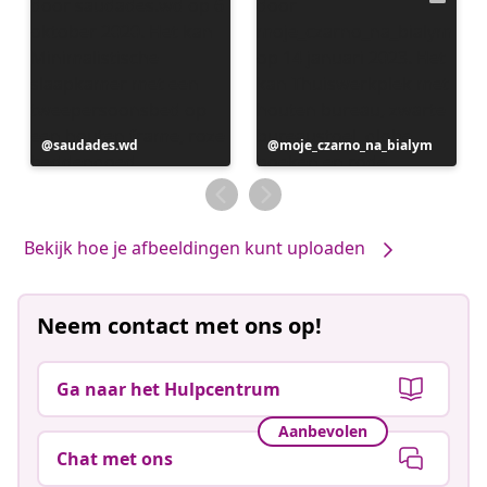
Bericht
saudades.wd
Bericht
moje_czarno_na_bialym
gepubliceerd
gepubliceerd
door
door
Bekijk hoe je afbeeldingen kunt uploaden
Neem contact met ons op!
Ga naar het Hulpcentrum
Aanbevolen
Chat met ons