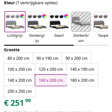
Kleur
(7 verkrijgbare opties)
Lichtgrijs
Donkergr
Zwart
Donkerbr
Taupe
ijs
uin
Grootte
80 x 200 cm
90 x 190 cm
90 x 200 cm
100 x 200 cm
120 x 200 cm
140 x 190 cm
140 x 200 cm
160 x 200 cm
180 x 200 cm
200 x 200 cm
99
€
251