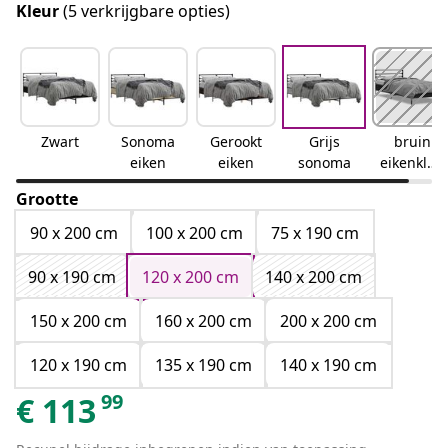
Kleur
(5 verkrijgbare opties)
Zwart
Sonoma
Gerookt
Grijs
bruin
eiken
eiken
sonoma
eikenkleu
r
Grootte
90 x 200 cm
100 x 200 cm
75 x 190 cm
90 x 190 cm
120 x 200 cm
140 x 200 cm
150 x 200 cm
160 x 200 cm
200 x 200 cm
120 x 190 cm
135 x 190 cm
140 x 190 cm
99
€
113