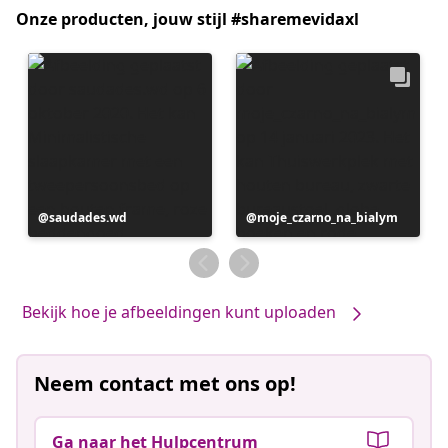
Onze producten, jouw stijl #sharemevidaxl
Bericht
saudades.wd
Bericht
moje_czarno_na_bialym
gepubliceerd
gepubliceerd
door
door
Bekijk hoe je afbeeldingen kunt uploaden
Neem contact met ons op!
Ga naar het Hulpcentrum