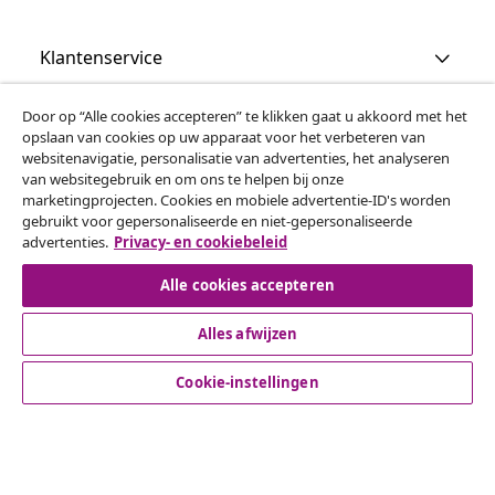
Klantenservice
Door op “Alle cookies accepteren” te klikken gaat u akkoord met het
Zakelijk
opslaan van cookies op uw apparaat voor het verbeteren van
websitenavigatie, personalisatie van advertenties, het analyseren
van websitegebruik en om ons te helpen bij onze
vidaXL
marketingprojecten. Cookies en mobiele advertentie-ID's worden
gebruikt voor gepersonaliseerde en niet-gepersonaliseerde
advertenties.
Privacy- en cookiebeleid
Ontdek meer
Alle cookies accepteren
Alles afwijzen
Cookie-instellingen
© 2008-2026 vidaxl.be is een website van vidaXL Marketplace
B.V.